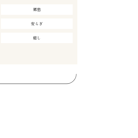
郷愁
安らぎ
癒し